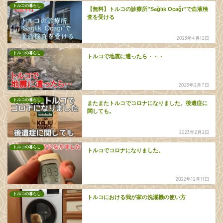
トルコの暮らし
【無料】トルコの診療所”Sağlık Ocağı”で血液検
査を受ける
2023年4月12日
トルコの暮らし
トルコで地震に遭ったら・・・
2023年2月7日
トルコの暮らし
またまたトルコでコロナになりました。後遺症に
関しても。
2023年2月2日
トルコの暮らし
トルコでコロナになりました。
2022年12月11日
トルコの暮らし
トルコにおける我が家の洗濯機の使い方