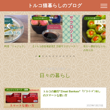
トルコ猫暮らしのブログ
トルコの暮らし
トルコの暮らし
ルコ料理「ジャジュク」
【トルコ在住者必見】万能ザクロソース！
私が一番好きなトルコ料理
の作り方
― CATEGORY ―
日々の暮らし
クレジットカード・保険
トルコの銀行”Ziraat Bankası”「ｼﾞﾗｰﾄ ﾊﾞﾝｶｽ」
のスマートな使い方
2023年5月25日