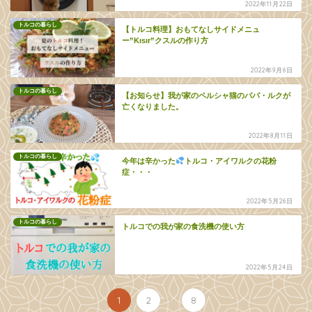
2022年11月22日
トルコの暮らし
【トルコ料理】おもてなしサイドメニュ
ー”Kısır”クスルの作り方
2022年9月6日
トルコの暮らし
【お知らせ】我が家のペルシャ猫のパパ・ルクが
亡くなりました。
2022年8月11日
トルコの暮らし
今年は辛かった
トルコ・アイワルクの花粉
症・・・
2022年5月26日
トルコの暮らし
トルコでの我が家の食洗機の使い方
2022年5月24日
...
1
2
8