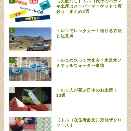
1
【失敗なし】トルコ旅行のバラマ
キ土産はスーパーマーケットで買
おう！まとめ6選
2
トルコでレンタカー！借りる方法
と注意点
3
トルコの水って大丈夫？水道水と
ミネラルウォーター事情
4
トルコ人が喜ぶ日本のお土産！
13選
5
【トルコ在住者必見】万能ザクロ
ソース！