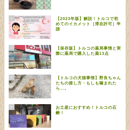
6
【2023年版】解説！トルコで初
めてのイカメット［滞在許可］申
請
7
【保存版】トルコの薬局事情と実
際に薬局で購入した薬13点
8
【トルコの犬猫事情】野良ちゃん
たちの接し方・もしも噛まれた
ら…。
9
お土産におすすめ！トルコの石
鹸！